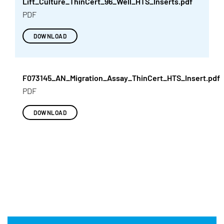
Lift_Culture_ThinCert_96_Well_HTS_Inserts.pdf
PDF
DOWNLOAD
F073145_AN_Migration_Assay_ThinCert_HTS_Insert.pdf
PDF
DOWNLOAD