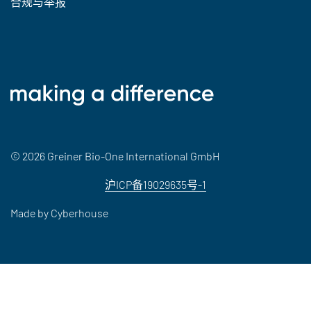
合规与举报
© 2026 Greiner Bio-One International GmbH
沪ICP备19029635号-1
Made by
Cyberhouse