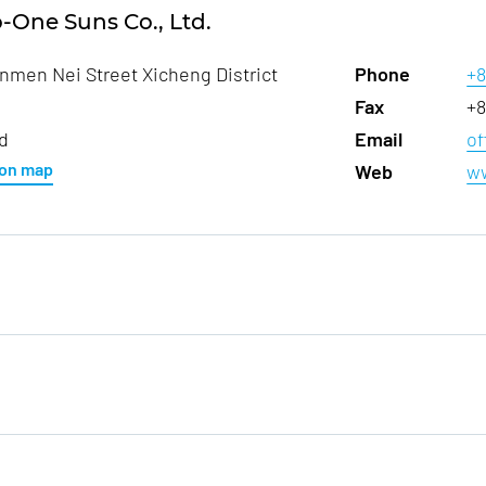
o-One Suns Co., Ltd.
anmen Nei Street Xicheng District
Phone
+8
Fax
+8
d
Email
o
on map
Web
w