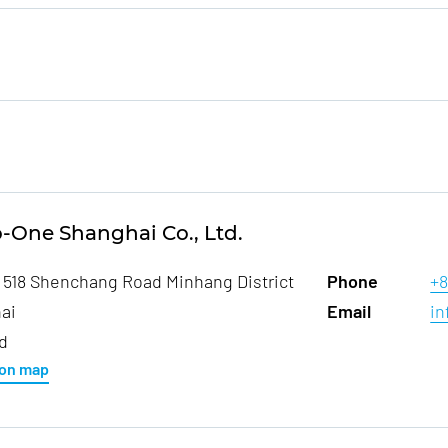
o-One Shanghai Co., Ltd.
 518 Shenchang Road Minhang District
Phone
+8
ai
Email
i
d
on map