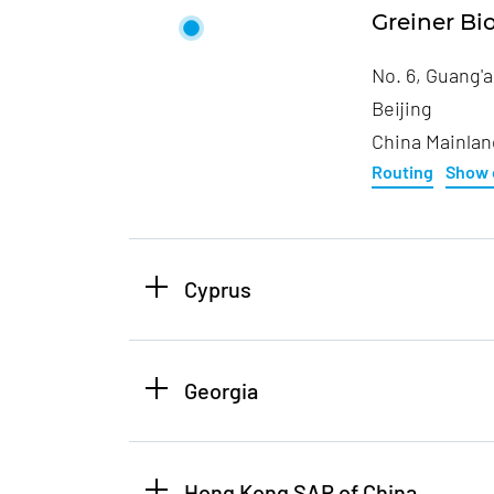
Greiner Bi
No. 6, Guang'
Beijing
China Mainlan
Routing
Show 
Cyprus
Georgia
Hong Kong SAR of China