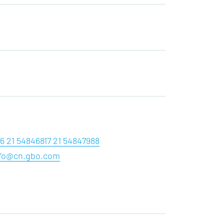
6 21 54846817 21 54847988
nfo@cn.gbo.com