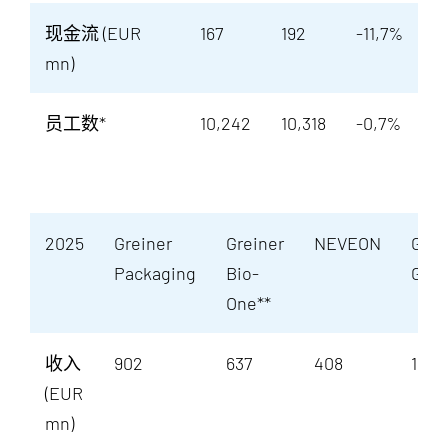
现金流 (EUR
167
192
-11,7%
mn)
员工数*
10,242
10,318
-0,7%
2025
Greiner
Greiner
NEVEON
Grei
Packaging
Bio-
Gro
One**
收入
902
637
408
1,94
(EUR
mn)