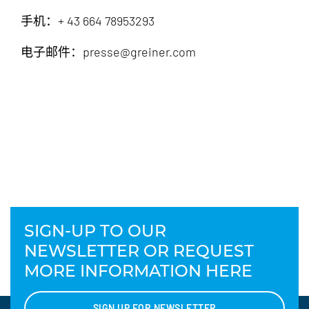
手机：+ 43 664 78953293
电子邮件：presse@greiner.com
SIGN-UP TO OUR
NEWSLETTER OR REQUEST
MORE INFORMATION HERE
SIGN UP FOR NEWSLETTER